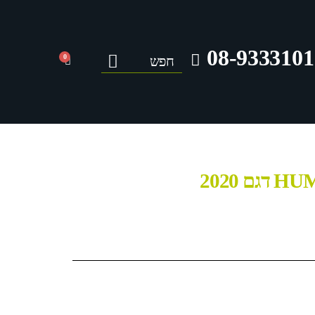
08-9333101
0