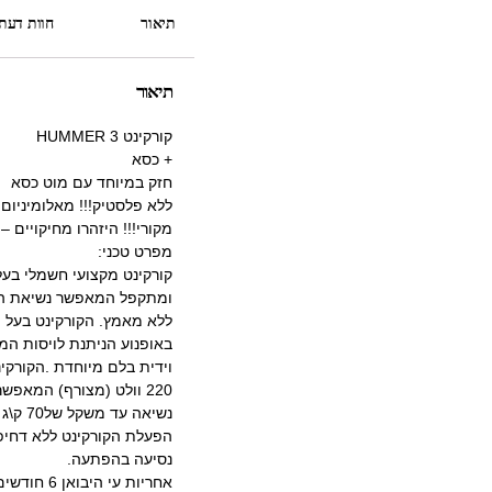
תיאור
חוות דעת (
תיאור
קורקינט HUMMER 3
+ כסא
חזק במיוחד עם מוט כסא
ללא פלסטיק!!! מאלומיניום 
מקורי!!! היזהרו מחיקויים –
מפרט טכני:
קורקינט מקצועי חשמלי בעל 
ומתקפל המאפשר נשיאת הק
ללא מאמץ. הקורקינט בעל 
באופנוע הניתנת לויסות המ
וידית בלם מיוחדת .הקורקי
220 וולט (מצורף) המאפשר טעינה מהירה.
נשיאה 
הפעלת הקורקינט ללא דחיפ
נסיעה בהפתעה.
אחריות עי היבואן 6 חודשים כולל מצברים !