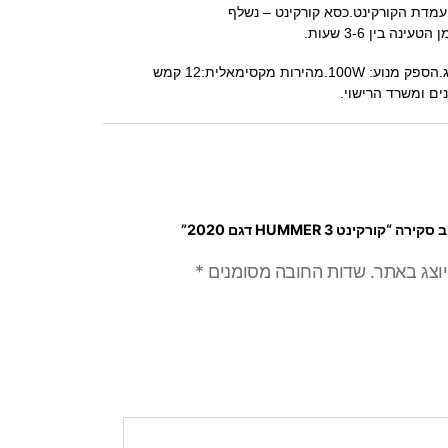
עמדת הקורקינט.כסא קורקינט – נשלף
נתונים טכניים:משקל: 10 קג.הספק מנוע: 100W.מהירות מקסימאלית:12 קמש
ם ומשרד הרישוי.
קורקינט HUMMER 3 דגם 2020”
יוצג באתר.
שדות החובה מסומנים
*