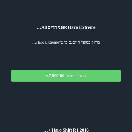
Haro Extreme אופני הרים All…
בדיוק כמועד היוםגם בדגמיHaro Extreme…
המחיר שלנו:
₪7,900.00
Haro Shift R1 2016 +…