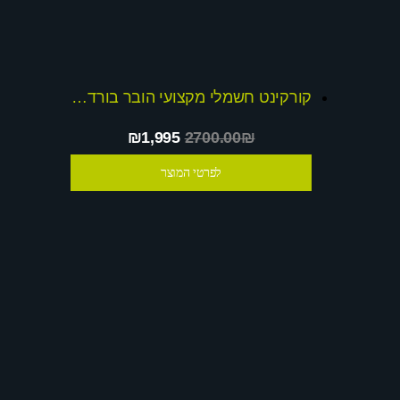
קורקינט חשמלי מקצועי הובר בורד שכבש את המדינה. גלגלים גדולים ואיכותיים חזק ועוצמתי ובעיצוב מדליק ואופנתי!
₪1,995
2700.00₪
לפרטי המוצר