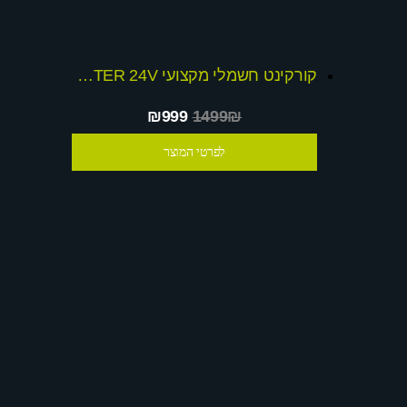
קורקינט חשמלי מקצועי SCOOTER 24V דגם 8600 הזהרו מחיקויים !!!
₪999
1499₪
לפרטי המוצר