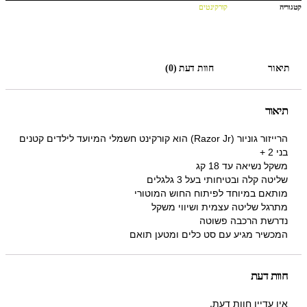
קטגוריה
קורקינטים
תיאור
חוות דעת (0)
תיאור
הרייזור גוניור (Razor Jr) הוא קורקינט חשמלי המיועד לילדים קטנים
בני 2 +
משקל נשיאה עד 18 קג
שליטה קלה ובטיחותי בעל 3 גלגלים
מותאם במיוחד לפיתוח החוש המוטורי
מתרגל שליטה עצמית ושיווי משקל
נדרשת הרכבה פשוטה
המכשיר מגיע עם סט כלים ומטען תואם
חוות דעת
אין עדיין חוות דעת.