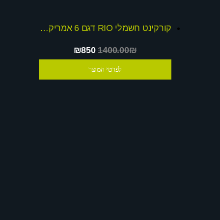
קורקינט חשמלי RIO דגם 6 אמריקאי הטוב ביותר בארץ ! מהיבואן לצרכן ובלעדי חדש 2017
₪850
1400.00₪
לפרטי המוצר