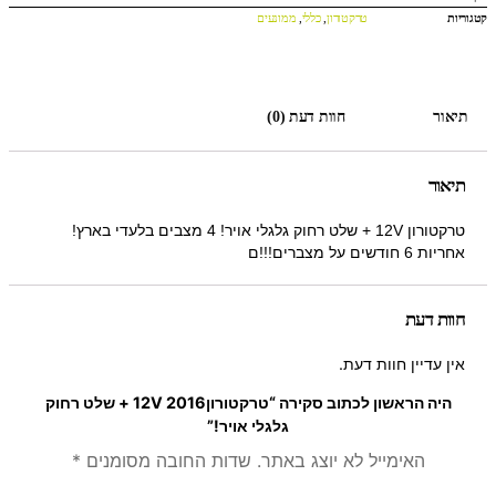
קטגוריות
טרקטורון
,
כללי
,
ממונעים
תיאור
חוות דעת (0)
תיאור
טרקטורון 12V + שלט רחוק גלגלי אויר! 4 מצבים בלעדי בארץ!
אחריות 6 חודשים על מצברים!!!ם
חוות דעת
אין עדיין חוות דעת.
היה הראשון לכתוב סקירה “טרקטורון2016 12V + שלט רחוק
גלגלי אויר!”
האימייל לא יוצג באתר.
שדות החובה מסומנים
*