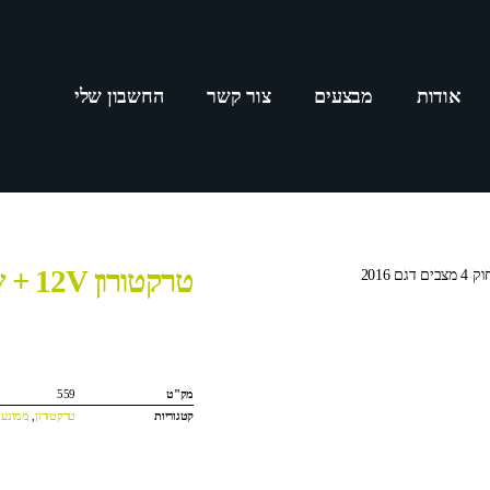
אודות
מבצעים
צור קשר
החשבון שלי
טרקטורון 12V + שלט רחוק 4 מצבים דגם 2016
מק"ט
559
קטגוריות
טרקטורון
,
ממונעי