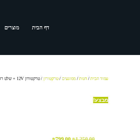
דף הבית
מוצרים
עמוד הבית
/
חנות
/
ממונעים
/
טרקטורון
/ טרקטורון 12V + שלט רחוק 4 מצבים דגם 2016
מבצע!
₪
799.00
₪
1,250.00