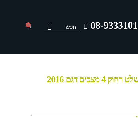
08-9333101
0
ם