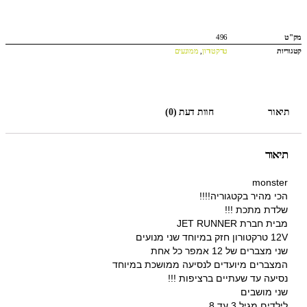
מק"ט
496
קטגוריות
טרקטורון
,
ממונעים
תיאור
חוות דעת (0)
תיאור
monster
הכי מהיר בקטגוריה!!!!
שלדת מתכת !!!
מבית חברת JET RUNNER
12V טרקטורון חזק במיוחד שני מנועים
שני מצברים של 12 אמפר כל אחת
המצברים מיועדים לנסיעה ממושכת במיוחד
נסיעה עד שעתיים ברציפות !!!
שני מושבים
לילדים מגיל 3 עד 8