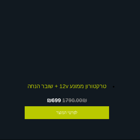
טרקטורון ממונע 12v + שובר הנחה
₪699
1790.00₪
לפרטי המוצר