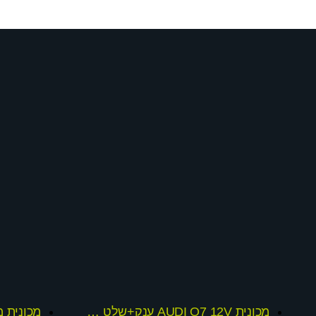
מכונית AUDI Q7 12V ענק+שלט חכם דגם 2015