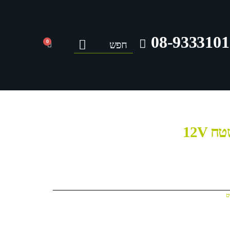
08-9333101
0
 12V
ם