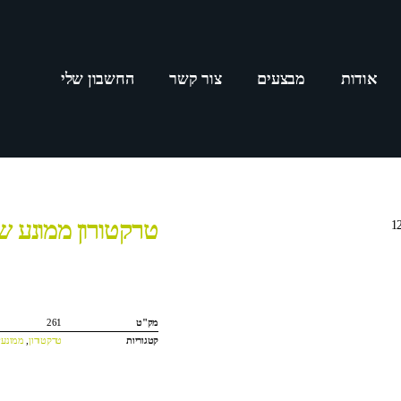
אודות
מבצעים
צור קשר
החשבון שלי
טרקטורון ממונע שטח
מק"ט
261
קטגוריות
טרקטורון
,
ממונעי