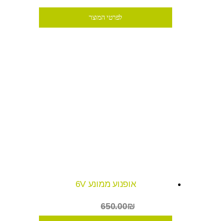
לפרטי המוצר
אופנוע ממונע 6V
₪365
650.00₪