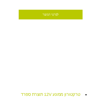
₪1,499
לפרטי המוצר
טרקטורון ממונע 12V תוצרת ספרד
₪695