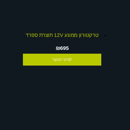
טרקטורון ממונע 12V תוצרת ספרד
₪695
לפרטי המוצר