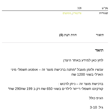
מק"ט
328
קטגוריות
טרקטורון
,
ממונעים
תיאור
חוות דעת (0)
תיאור
לחץ כאן למידע באתר היצרן
עכשיו ולזמן מוגבל *מתנה ברכישת מוצר זה – אופנוע חשמלי מיני
הארלי בשווי 1200 שח
ברכישת מוצר זה – ניתן לרכוש :
קורקינט חשמלי רייזור לילדים בשווי 650 שח רק ב 199 שח290 שח*
הגיפ כולל
גיל: 3-10