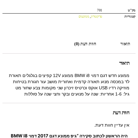
מק"ט
701
קטגוריות
טרקטורון
,
ממונעים
תיאור
חוות דעת (0)
תיאור
ממונע חדש דגם דמוי BMW i8 ממונע 12V קפיצים בגלגלים תאורת
לד במכסה מנוע תאורה קדמית ואחורית מושב עור חגורת בטיחות
מוזיקה רדיו USB אוקס וכרטיס זיכרון שני מקומות צבע שחור מט
גיל: 1-6 אחריות: שנה על מנועים ובקר וחצי שנה על סוללות
חוות דעת
אין עדיין חוות דעת.
היה הראשון לכתוב סקירה “גיפ ממונע דגם 2017 דמוי BMW I8