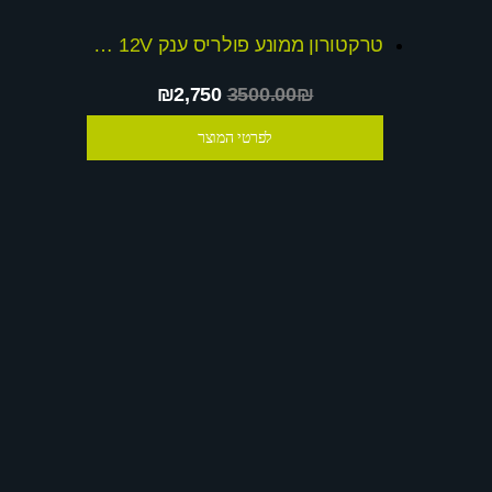
טרקטורון ממונע פולריס ענק 12V דו-מושבי + שובר הנחה
₪2,750
3500.00₪
לפרטי המוצר