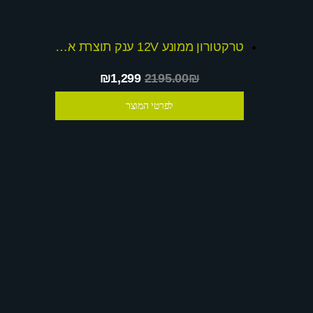
טרקטורון ממונע 12V ענק תוצרת אינגסה ספרד + שובר הנחה
₪1,299
2195.00₪
לפרטי המוצר