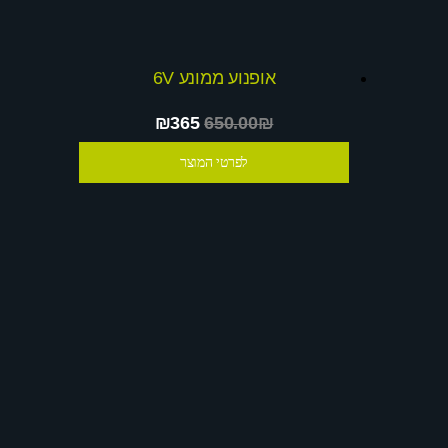
אופנוע ממונע 6V
₪365
650.00₪
לפרטי המוצר