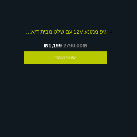
גיפ ממונע 12V עם שלט מבית דיאמנט דגם dominator + שובר הנחה
₪1,199
2790.00₪
לפרטי המוצר