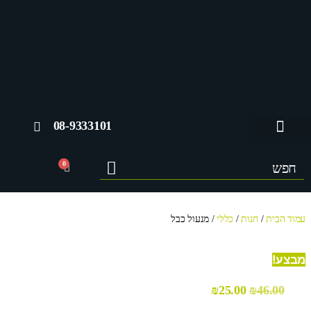
08-9333101
החשבון שלי
0
עמוד הבית
/
חנות
/
כללי
/ מנעול כבל
מבצע!
₪
25.00
₪
46.00