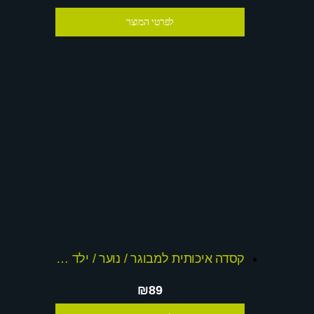
לפרטי המוצר
קסדה איכותית למבוגר / נוער / ילד +מתנות
₪89