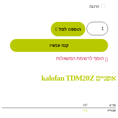
הרכבה
הוספה לסל
קנה עכשיו
הוסף לרשימת המשאלות
אופניים kalofan TDM20Z
מק"ט
557
קטגוריה
כללי