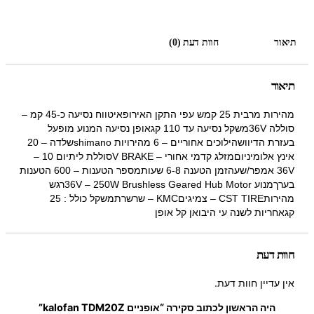
תיאור
חוות דעת (0)
תיאור
מהירות מרבית 25 קמש עפי התקן האירופאיטווח נסיעה כ-45 קמ –
סוללה 36Vמשקל נסיעה עד 110 קגאופן נסיעה המנוע מופעל
בעזרת הדיוושהילוכים אחוריים – 6 מהירויות shimanoשלדה – 20
אינץ אלומיניוםמזלג קדמי אחורי – V BRAKEסוללת ליתיום 10 –
36V אמפר/שעהזמן הטענה 6-8 שעותמספר הטענות – 600 הטענות
בערךמנוע 36V – 250W Brushless Geared Hub Motorרגש
מהירותCST TIRE – צמיגיםKMC – שרשרתמשקל כולל : 25
קגאחריות לשנה עי היבואן קל אופן
חוות דעת
אין עדיין חוות דעת.
היה הראשון לכתוב סקירה “אופניים kalofan TDM20Z”