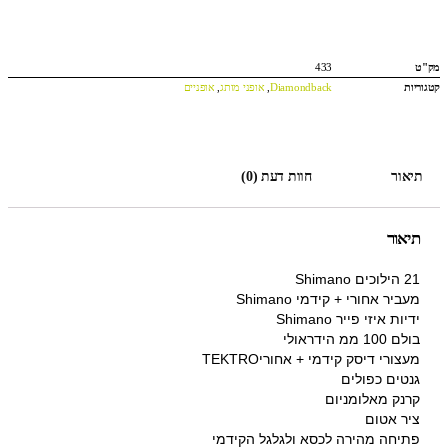
מק"ט
433
קטגוריות
Diamondback
,
אופני מותג
,
אופניים
תיאור
חוות דעת (0)
תיאור
21 הילוכים Shimano
מעביר אחורי + קידמי Shimano
ידיות איזי פייר Shimano
בולם 100 ממ הידראולי
מעצורי דיסק קידמי + אחוריTEKTRO
גנטים כפולים
קרנק מאלומניום
ציר אטום
פתיחה מהירה לכסא ולגלגל הקידמי