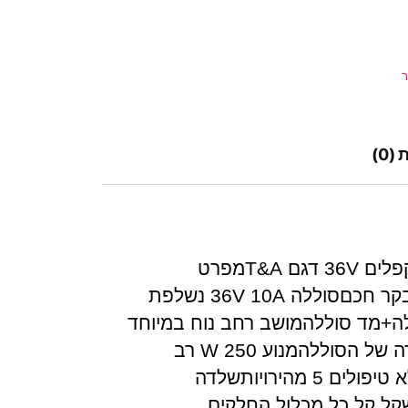
ר
(0)
אופניים חשמליים מיתקפלים 36V דגם T&Aמפרט
טכני:מערכת 36V עם בקר חכםסוללה 36V 10A נשלפת
ה+מד סוללהמושב רחב נוח במיוחד
ומיתקפל לשליפה מהירה של הסוללהמנוע 250 W רב
עוצמה ללא פחמים וללא טיפולים 5 מהירויותשלדה
ום 6061 במישקל קל כל מכלול החלקים