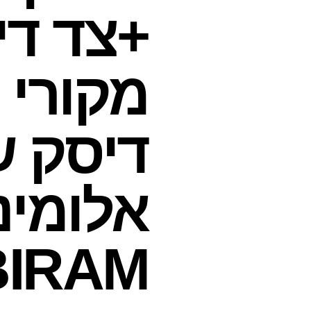
+צד די
מקורי 
דיסק 
BIRAM