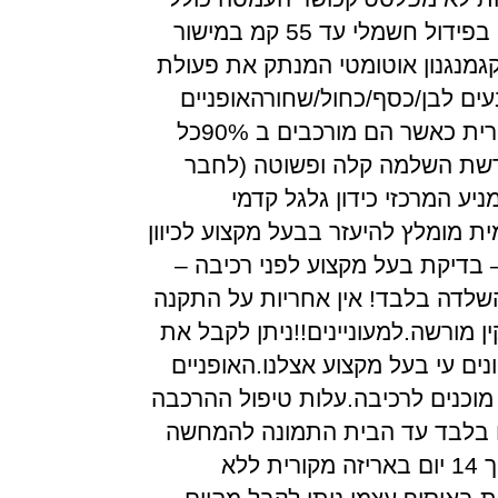
עד 120 קג טווח נסיעה בפידול חשמלי עד 55 קמ במישור
דם במישקל עד 70 קגמנגנון אוטומטי המנתק את פעולת
ים לבן/כסף/כחול/שחורהאופניים
מסופקים באריזה המקורית כאשר הם מורכבים ב 90%כל
רשת השלמה קלה ופשוטה (לחבר
ע המרכזי כידון גלגל קדמי
ת מומלץ להיעזר בבעל מקצוע לכיוון
 – בדיקת בעל מקצוע לפני רכיבה –
שלדה בלבד! אין אחריות על התקנה
 מורשה.למעוניינים!!ניתן לקבל את
נים עי בעל מקצוע אצלנו.האופניים
מוכנים לרכיבה.עלות טיפול ההרכבה
נם ואריזה רק 49שח בלבד עד הבית התמונה להמחשה
בלבד!זכות ההחזרה תוך 14 יום באריזה מקורית ללא