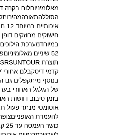
מאלומיניוםלוח בקרה די
הסוללהתאורהמהירותקמ
52 שיניים מאלומיניום
בנוסף מיתקפלים גם הפ
של הגלגל האחורי בעת
בזמן סיבוב דוושות האו
אוטומטי מנתר פעול תה
להעמדת האופנייםצופר
כושר
לשרשרתכנפיים איכותי