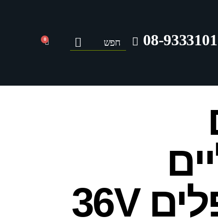
08-9333101
0
ים
מיתקפלים 36V