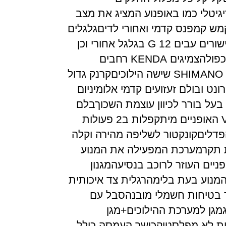
גיטלי כמו באופנוע המציג את מצב
ש קמפנס קדמי ואחורי לדיםגלגלים
איכותיים במיוחד 12 חישורים עבים 12 G בגלגל אחורי וכן
חישוקים מחוזקים דופן כפולהצמיגים KENDA רחבים
במיוחדמערכת הילוכים SHIMANO שישה הילוכיםקרנק גדול
פרונט ובולם זעזועים קדמי אלומיניום
תוצרת SRSUNTOUR בעל בורר לכיוון עוצמת השכוךבלם
קדמי דיסקבלם אחורי V האופניים מיתקפלות ב2 פעולות
דליםקונקטור לשליפה מהירה וקלה
 תקרמערכת המפעילה את המנוע
פניים העוזר לרוכב בנסיעהמגנון
מנוע בעת בלימהרגלית צד איכותית
 בטיחות חשמלי מובנהסבל עם
 העמסה עד 25 קגמגן למערכת ההילוכים+מגן
ות לא מפלסטיקכושר העמסה כולל