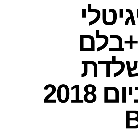
גיטלי
+בלם
שלדת
אלומיניום 2018