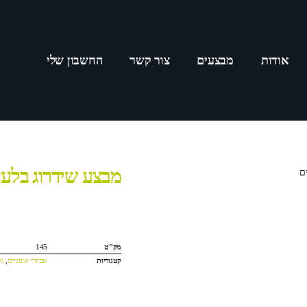
אודות
מבצעים
צור קשר
החשבון שלי
מבצע שידרוג בלעד
ם
מק"ט
145
קטגוריות
אביזרי אופניים
,
נש