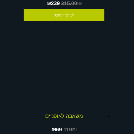
₪239
315.00₪
לפרטי המוצר
משאבה לאופניים
₪69
119₪