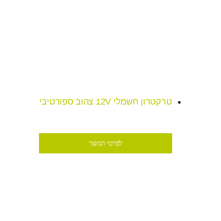
טרקטרון חשמלי 12V צהוב ספורטיבי
₪1,499
לפרטי המוצר