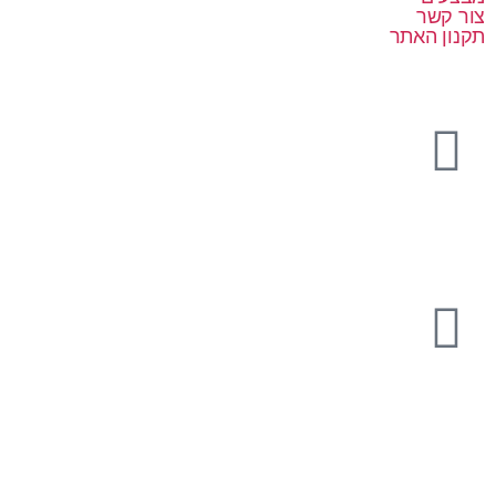
צור קשר
תקנון האתר
08-9333101
הנשיאים 11, יבנה