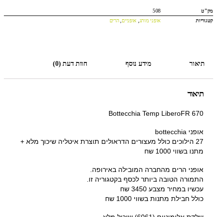
מק"ט
508
קטגוריות
אופני מותג
,
אופניים
,
הרים
תיאור
מידע נוסף
חוות דעת (0)
תיאור
Bottecchia Temp LiberoFR 670
אופני bottecchia
27 הילוכים כולל מעצורים הדראולים תוצרת איטליה שיכוך מלא +
מתנו בשווי 1000 שח
אופני הרים מהחברה המובילה באירופה.
התמורה הטובה ביותר לכסף בקטגוריה זו.
עכשיו במחיר מצבע 3450 שח
כולל חבילת מתנות בשווי 1000 שח
שלדת אלומיניום (6061) שיכול מלא