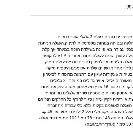
0)
עגלת Viavelo הינה עגלה ספורטיבית נגררת בעלת 3 גלגלי אוויר גדולים
קה ובטוחה בנוחות מקסימלית לתינוק.העגלה הניתנת
 בכלי עבודה מאופיינת בשילדה חזקה במיוחד אך קלת
משקל המבטיחה שימוש בעגלה לאורך שנים.לעגלה ניתנת אחריות V.I.P לתקופה
לל עגלה חליפית עד לתיקון.נתונים טכניים:עגלת תינוק
עד גיל 5 מיועדת לילד אחד או שניים שלדת אלומנים היקפית חזקה
במיוחד וקלת משקל חגורת בטיחות 5 נקודות עיגון עם רתמות מרופדות לביטחון
מכסימלי מושבים מרופדים מאווררים גלגלי אוויר גדולים במיוחד : 2 גלגלים
אחורים בקוטר 20 אינץ גלגל קדמי בקוטר 16 אינץ תא אחסון מסווה ענק עם פתח
אי אחסון מרווחים נוספים שחרור גלגלים נוח ומהיר
שת אוורירית לקיץ וניילון סגור לחורף כל החלקים הנלווים
 העגלה לאופנים בקלות וללא כלי עבודה מתחברת
כמעט לכל סוגי האופניים משקל העמסה מקסימלי כולל 2 ילדים ומטען עד 45 קג
משקל עגלה 15 קג מידות* עגלה פתוחה 148 סמ * 78 סמ * 102 סמ מידות* עגלה