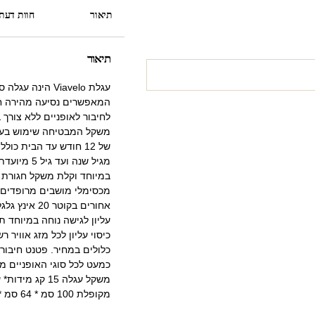
תיאור
חוות דעת (
תיאור
המאפשרים נסיעה מהירה חל
לחיבור לאופניים ללא צורך
של 12 חודש עד הבית כו
מגיל שנה ו
עליון לגישה נוחה במיוחד ת
כיסוי עליון לכל מזג אוויר ר
כלולים במחיר. פטנט חיבור
מקופלת 100 סמ * 64 סמ * 30 סמ * (אורך*רוחב*גובה)