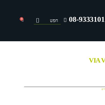
08-9333101
0
ים