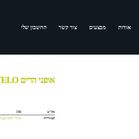
אודות
מבצעים
צור קשר
החשבון שלי
אופני הרים VIA VELO
מק"ט
586
קטגוריות
אביזרי אופניים
,
הר