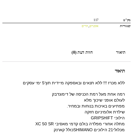
מק"ט
117
קטגוריות
אופניים
,
הרים
תיאור
חוות דעת (0)
תיאור
ללא מכרז !!! ללא תנאים ובאספקה מיידית תוך5 ימי עסקים
רמה אחת מעל רמת הכניסה של דימונדבק
לעולם אופני שיכוך מלא
מפתיעים באיכות בנוחות ובמחיר.
שילדת אלומיניום חזקה
הילוכי GRIPSHIFT
מתלה אחורי מפלדה בולם קדמי מאסיבי XC 50 SR
מכלולי21 הילוכים SHIMANOכולל קארנק