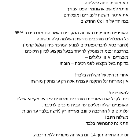
גיאומטריה נוחה לשליטה
והיגוי למושב ארגונומי יהפכו עבורך
את אתגרי השטח לעבירים ומוצלחים
במיוחד על ה Coil החדשים
האופניים מסופקים באריזה המקורית כאשר הם מורכבים ב 95%
כל המכלולים מורכבים נדרשת השלמה קלה ופשוטה
(לחבר כסא להבריגפאדלים למניע המרכזי כידון וגלגל קדמי)
בהרכבה עצמית מומלץ להיעזר בבעל מקצוע לכיוון הילוכים
מעצורים ואיזון גלגלים –
בדיקת בעל מקצוע לפני רכיבה – חובה!
אחריות היא על השלדה בלבד!
אין אחריות על התקנה עצמית אלה רק עי מתקין מורשה.
למעוניינים!!
ניתן לקבל את האופניים מורכבים ומכוונים עי בעל מקצוע אצלנו.
האופניים ישלחו אליכם עד הבית מוכנים לרכיבה.
עלות טיפול ההרכבה כיוונם ואריזה רק 49שח בלבד עד הבית
משלוח חינם!
התמונה להמחשה בלבד!
זכות ההחזרה תוך 14 יום באריזה מקורית ללא הרכבה.