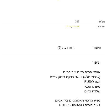
מק"ט
315
קטגוריות
אופניים
,
הרים
תיאור
חוות דעת (0)
תיאור
אופני הרים כרום 2 בולמים
(שיכוך מלא) + שני ברקס דיסק צפים
דגם EURO
מפרט טכני
שלדת כרום
מניע מרכזי מאלומניום ציר אטום
21 הילוכים FULL SHIMANO