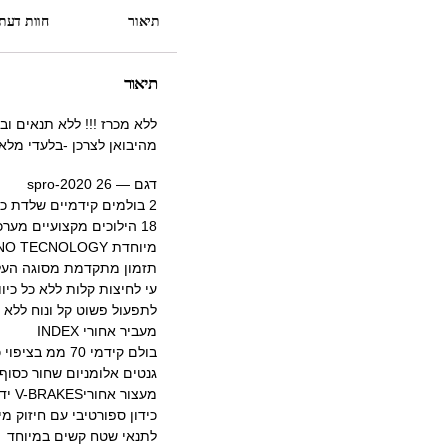
תיאור
חוות דעת (
תיאור
ללא מכרז !!! ללא תנאים ובאספקה 
מהיבואן לצרכן -בלעדי מלאי
דגם — spro-2020 26
2 בולמים קידמיים שלדת כרום קלה ברקס דיסק קידמי
18 הילוכים מקצועיים מערכת הילוכים דגםSAIGUAN
מיוחדת SHIMANO TECNOLOGY- מערכת זו מדגם איזיי- פייר עם שעון
תזמון מתקדמת מסוגה העל
עי לחיצות קלות ללא כל כיוו
לתפעול פשוט קל ונוח ללא 
מעביר אחורי INDEX
בולם קידמי 70 ממ בציפוי כרום
גנטים אלומניום שחור כסוף
מעצור אחוריV-BRAKES ידיות מעצור מאלומניום
כידון ספורטיבי עם חיזוק מי
לתנאי שטח קשים במיוחד