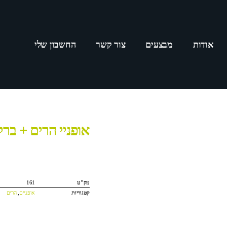
אודות
מבצעים
צור קשר
החשבון שלי
אופניי הרים + בר
מק"ט
161
קטגוריות
אופניים
,
הרים