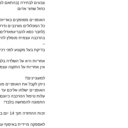
צבעים לבחירה (בהתאם למל
כחול שחור אדום
האופניים מסופקים באריזה ה
כל המכלולים מורכבים נד
(לחבר כסא להבריגפאדלים למ
בהרכבה עצמית מומלץ להיעזר
–
בדיקת בעל מקצוע לפני רכי
אחריות היא על השלדה בלב
אין אחריות על התקנה עצמי
למעוניינים!!
ניתן לקבל את האופניים מור
האופניים ישלחו אליכם עד 
עלות טיפול ההרכבה כיוונם ואריזה רק 99 
התמונה להמחשה בלבד!
זכות ההחזרה תוך 14 יום באריזה מקורית ללא הרכבה.
לאספקה מיידית באיסוף עצמ