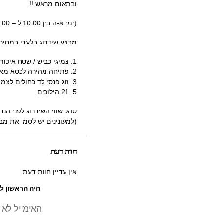
ובתאום מראש !!
(ימי א-ה בין 10:00 ל – 19:00 ימי שיש בין 10:00 ל – 14:00 )
מבצע שידרוג בלעדי במחיר מצחיק של 99 שח בלבד 
1. צמיגי כביש / שטח איכותיים ורחבים
2. פתיחה מהירה לכסא מאלומניום
3. זוג פנסי לד כחולים לצמיג (אולטרה)4. כסא ספורטיבי איכותי
5. 21 הילוכים
סהכ שווי השידרוג לפני הנחה250 
(למעונינים יש לסמן את מב
חוות דעת
אין עדיין חוות דעת.
היה הראשון לכ
האימייל לא 