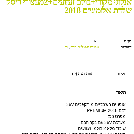
אנלוגי מקורי+בולם זעזועים+2מעצורי דיסק
שלדת אלומיניום 2018
מק"ט
616
קטגוריות
אופניים חשמליים
,
הרים
,
עיר
תיאור
חוות דעת (0)
תיאור
אופניים חשמליים מיתקפלים 36V
דגם 2018 PREMIUM
מפרט טכני:
מערכת 36V עם בקר חכם
שיכוך מלא 2 בולמי זעזועים