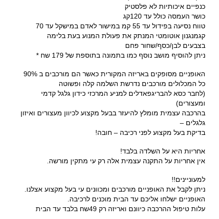
כנפיים איכותיות לא פלסטיק
כושר העמסה כולל עד 120קג
טווח נסיעה בפידול עד 55 קמ במישור לאדם במישקל עד 70
קגמנגנון אוטומטי המנתק את פעולת המנוע בעת בלימה
בצבעים לבן/כסף/שחור פחם
ניתן להוסיף מושב נוסף כמו בתמונה בתוספת של 179 שח *
האופניים מסופקים באריזה המקורית כאשר הם מורכבים ב 90%
כל המכלולים מורכבים נדרשת השלמה קלה ופשוטה
(לחבר כסא להבריגפאדלים למניע המרכזי כידון גלגל קדמי
ומעצורים)
בהרכבה עצמית מומלץ להיעזר בבעל מקצוע לכיוון מעצורים ואיזון
גלגלים –
בדיקת בעל מקצוע לפני רכיבה – חובה!
אחריות היא על השלדה בלבד!
אין אחריות על התקנה עצמית אלה רק עי מתקין מורשה.
למעוניינים!!
ניתן לקבל את האופניים מורכבים ומכוונים עי בעל מקצוע אצלנו.
האופניים ישלחו אליכם עד הבית מוכנים לרכיבה.
עלות טיפול ההרכבה כיוונם ואריזה רק 49שח בלבד עד הבית