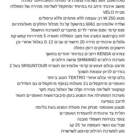
סוללה36V 10A נשלפת וננעלת עי מפתח הפעלה+מד סוללה
מושב איכותי ורחב נח במיוחד ומתקפל לשליפה מהירה של הסוללה
מבית VELO
מנוע 250 W רב עוצמה ללא פחמים וללא טיפולים
שלדה אלומיניום 6061 במישקל קל כל מכלול החלקים מאלומיניום
פנס קדמי ופנס אחורי לדים מחוברים למערכת החשמל
לוח בקרהled המציג את מצב הסוללה תאורה 5 מהירויות קמש קמ
גלגלים איכותיים מידה 20 חישורים עבים 12 G בגלגל אחורי וכן
חישוקים מחוזקים דופן כפולה
צמיגים KENDA רחבים במיוחד זוהרים בחושך
מערכת הילוכים SHIMANO שישה הילוכים
פרונט ובולם זעזועים קדמי אלומיניום תוצרת SRSUNTOUR בעל 2
בוררים לכיוון עוצמת השכוך
בלם קדמי ובלם אחורי TEKTRO הטוב ביותר
האופניים מיתקפלים ב2 פעולות בנוסף מיתקפלים גם הפדלים
קונקטור לשליפה מהירה וקלה של הגלגל בעת תקר
מערכת המפעילה את המנוע בזמן סיבובדוושות האופניים העוזר
לרוכב בנסיעה
מנגנון אוטומטי מנתק את פעולת המנוע בעת בלימה
רגלית צד איכותית להעמדת האופניים
צופר בטיחות חשמלי מובנה
סבל עם כושר העמסה עד 25 קג
מגן למערכת ההילוכים+מגן לשרשרת