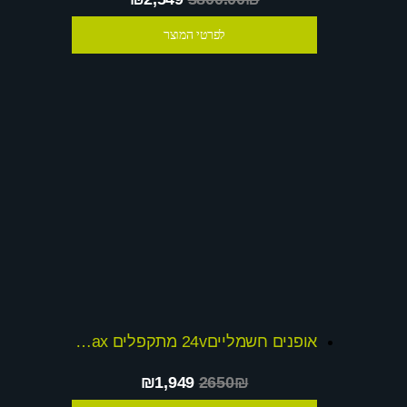
לפרטי המוצר
אופנים חשמליים24v מתקפלים x-max דגם EB56
₪1,949
2650₪