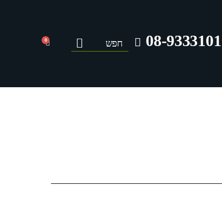
08-9333101
0