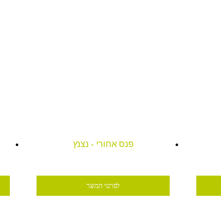
פנס אחורי - נצנץ
₪35
לפרטי המוצר