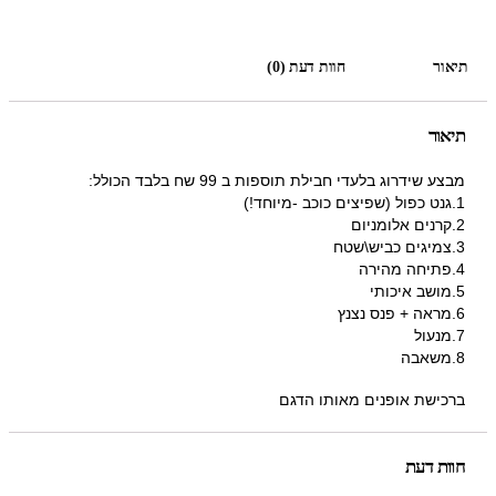
תיאור
חוות דעת (0)
תיאור
מבצע שידרוג בלעדי חבילת תוספות ב 99 שח בלבד הכולל:
1.גנט כפול (שפיצים כוכב -מיוחד!)
2.קרנים אלומניום
3.צמיגים כביש\שטח
4.פתיחה מהירה
5.מושב איכותי
6.מראה + פנס נצנץ
7.מנעול
8.משאבה
ברכישת אופנים מאותו הדגם
חוות דעת