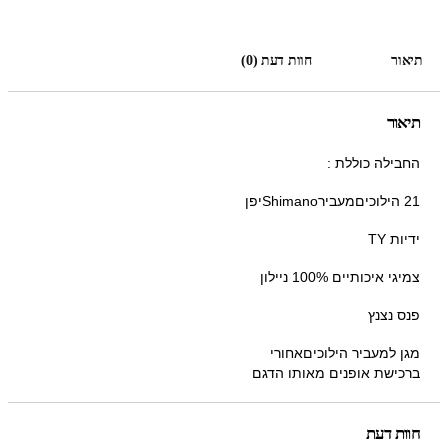
תיאור
חוות דעת (0)
תיאור
החבילה כוללת :
21 הילוכיםמעבירShimanoיפן
ידיות TY
צמיגי איכותיים 100% ניילון
פנס נצנץ
מגן למעביר הילוכיםאחורי
ברכישת אופנים מאותו הדגם
חוות דעת