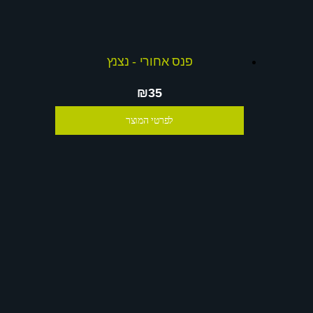
פנס אחורי - נצנץ
₪35
לפרטי המוצר