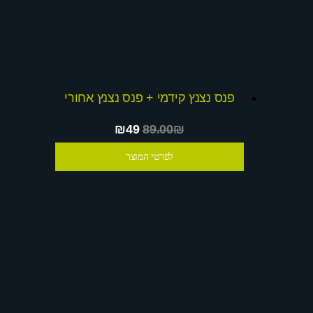
פנס נצנץ קידמי + פנס נצנץ אחורי
₪49
89.00₪
לפרטי המוצר