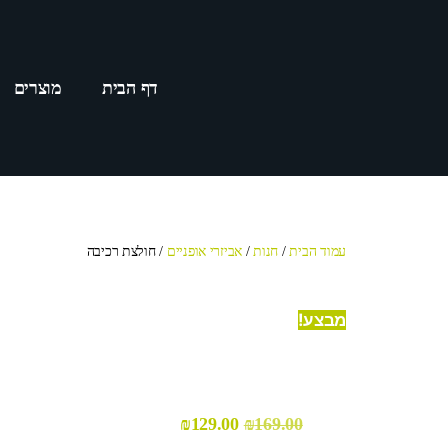
דף הבית
מוצרים
עמוד הבית
/
חנות
/
אביזרי אופניים
/ חולצת רכיבה
מבצע!
₪
129.00
₪
169.00