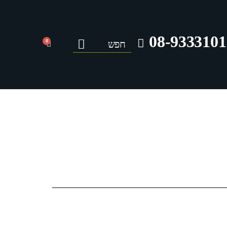
08-9333101
0