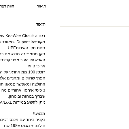
תיאור
חוות דעת (
תיאור
דגם ה KeeWee Circuit עשוי מאריג CoolMax 100%
מקורישל Dupont -מאוורר מנדף ועמיד. החולצה המיוצרת
תחת תקן האיכותUPF .
תקן מחמיר זה מדרג את רמ
האריג על העור מפני קרינת 
ארוכי טווח.
רוכסן 190 ממ אחראי על הגברת המיזוג.
חפתי שרוולים ומתניים אל
החולצה ומאפשריםמאזן חום
3 כיסי איחסון אחוריים מרווחים יקחו איתך מה
שצריך בנוחות וביטחון.
ניתן להשיג במידות M/L/XL .
מבצע!!
בקניה ביחד עם מכנס רכיבה
חולצה + מכנס =198 שח