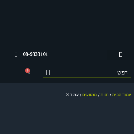
08-9333101
החשבון שלי
0
עמוד הבית
/
חנות
/
ממונעים
/ עמוד 3