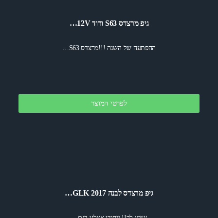
גיפ מרצדס S63 ורוד 12V…
ההפתעה של השנה !!!מרצדס S63…
לפרטי המוצר
גיפ מרצדס לבנה 2017 GLK…
שימו לב!! ייחודי אצלנו דגם…