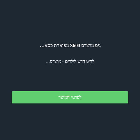
גיפ מרצדס S600 מפוארת כסא…
להיט חדש לילדים - מרצדס…
לפרטי המוצר