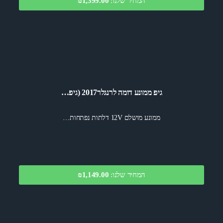
המחיר שלנו:
₪1,399.00
גיפ ממונע דומה לרנגלר2017 (גיפ…
ממונע מושלם 12V דלתות נפתחות…
המחיר שלנו:
₪1,149.00