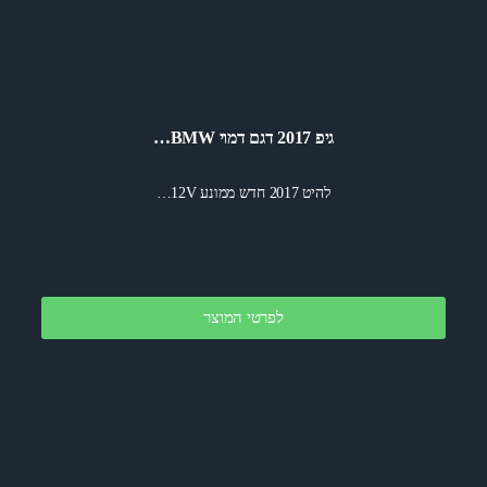
גיפ 2017 דגם דמוי BMW…
להיט 2017 חדש ממונע 12V…
לפרטי המוצר