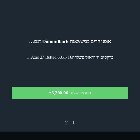
אופני הרים כביש/שטח Dimondback דגם…
ברקסים הידראוליםשלדהAxis 27 Butted 6061-T6…
המחיר שלנו:
₪3,200.00
2
1