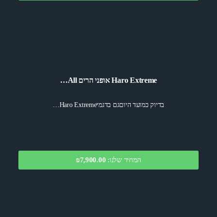
Haro Extreme אופני הרים All…
בדיוק כמועד היוםגם בדגמיHaro Extreme…
המחיר שלנו:
₪7,900.00