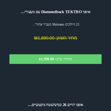
אופני Diamondback TEKTRO עם מעצורי…
21 הילוכים Shimano מעביר אחורי…
מחיר השוק: ₪1,890.00
המחיר שלנו:
1,399.00
₪
אופני הרים 26 כביש/שטח מקצועיים…