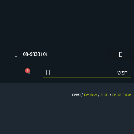
08-9333101
החשבון שלי
0
עמוד הבית
/
חנות
/
אופניים
/ נשים