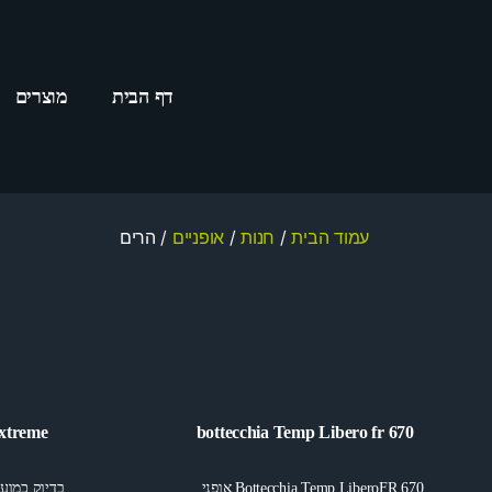
דף הבית
מוצרים
עמוד הבית
/
חנות
/
אופניים
/ הרים
bottecchia Temp Libero fr 670
Haro Extreme 
Bottecchia Temp LiberoFR 670 אופני…
בדיוק כמועד היום