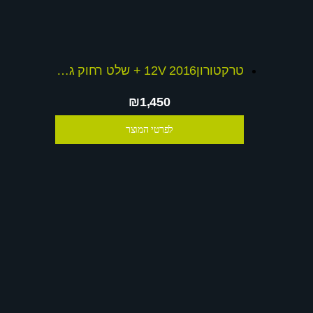
טרקטורון2016 12V + שלט רחוק גלגלי אויר!
₪1,450
לפרטי המוצר