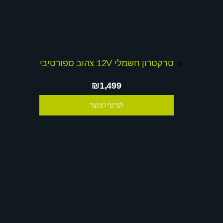
טרקטרון חשמלי 12V צהוב ספורטיבי
₪1,499
לפרטי המוצר