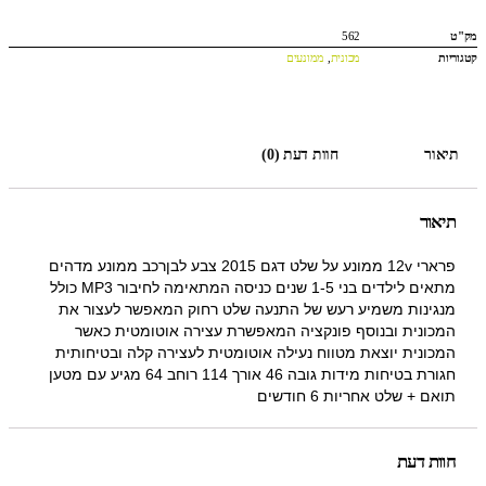
מק"ט
562
קטגוריות
מכונית
,
ממונעים
תיאור
חוות דעת (0)
תיאור
פרארי 12v ממונע על שלט דגם 2015 צבע לבןרכב ממונע מדהים
מתאים לילדים בני 1-5 שנים כניסה המתאימה לחיבור MP3 כולל
מנגינות משמיע רעש של התנעה שלט רחוק המאפשר לעצור את
המכונית ובנוסף פונקציה המאפשרת עצירה אוטומטית כאשר
המכונית יוצאת מטווח נעילה אוטומטית לעצירה קלה ובטיחותית
חגורת בטיחות מידות גובה 46 אורך 114 רוחב 64 מגיע עם מטען
תואם + שלט אחריות 6 חודשים
חוות דעת