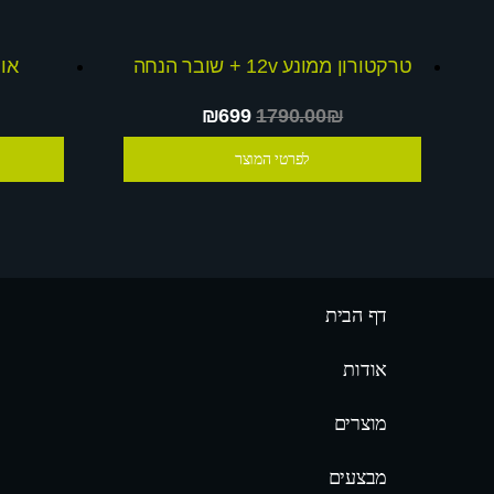
טרקטורון ממונע 12v + שובר הנחה
אופנ
₪699
1790.00₪
לפרטי המוצר
דף הבית
אודות
מוצרים
מבצעים