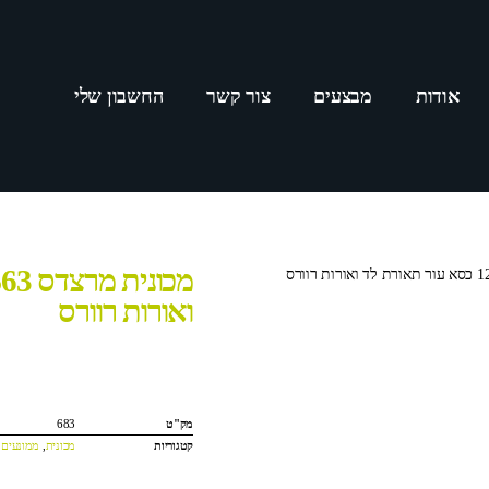
אודות
מבצעים
צור קשר
החשבון שלי
ואורות רוורס
מק"ט
683
קטגוריות
מכונית
,
ממונעים