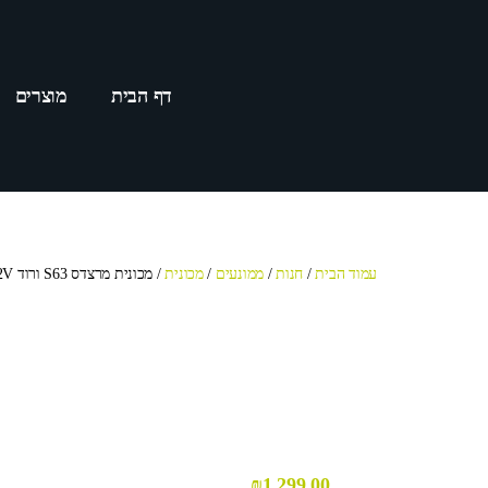
דף הבית
מוצרים
עמוד הבית
/
חנות
/
ממונעים
/
מכונית
/ מכונית מרצדס S63 ורוד 12V כסא עור תאורת לד ואורות רוורס
₪
1,299.00