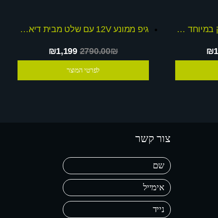
טרקטורון ממונע 12V חזק במיוחד Monster קופון רכישה בסך 199 לרכישת קורקינט רייזור במקום 650 ש
גיפ ממונע 12V עם שלט מבית דיאמנט דגם dominator + שובר הנחה
₪1,199
2790.00₪
₪1
לפרטי המוצר
צור קשר