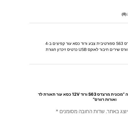
0)
ההפתעה של השנה !!!מרצדס S63 ספורטיבית צבע ורוד כסא עור קפיצים ב-4
גלגלים אורות לד + אורות רוורס שירים חיבור לאוקס USB כרטיס זיכרון חגורת
היה הראשון לכתוב סקירה “מכונית מרצדס S63 ורוד 12V כסא עור תאורת לד
ואורות רוורס”
יוצג באתר.
שדות החובה מסומנים
*