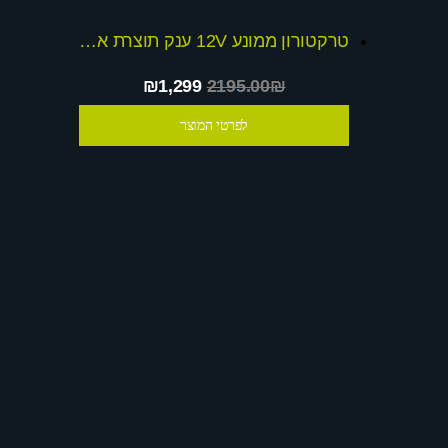
טרקטורון ממונע 12V ענק תוצרת אינגסה ספרד + שובר הנחה
₪1,299
2195.00₪
לפרטי המוצר