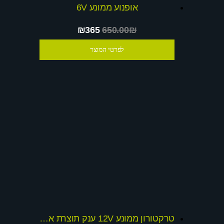
אופנוע ממונע 6V
₪365
650.00₪
לפרטי המוצר
טרקטורון ממונע 12V ענק תוצרת אינגסה ספרד + שובר הנחה