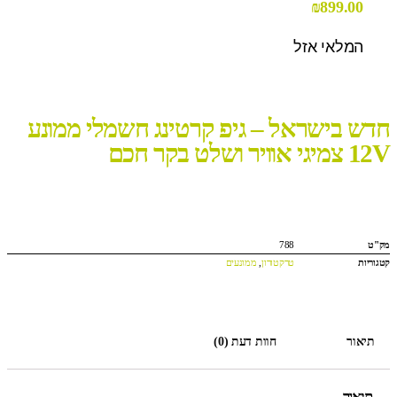
₪
899.00
המלאי אזל
חדש בישראל – גיפ קרטינג חשמלי ממונע
12V צמיגי אוויר ושלט בקר חכם
מק"ט
788
קטגוריות
טרקטורון
,
ממונעים
תיאור
חוות דעת (0)
תיאור