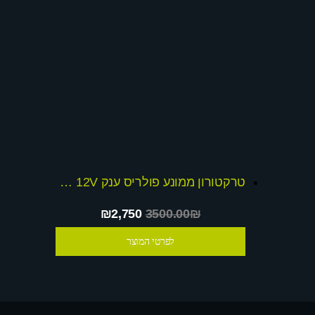
טרקטורון ממונע פולריס ענק 12V דו-מושבי + שובר הנחה
₪2,750
3500.00₪
לפרטי המוצר