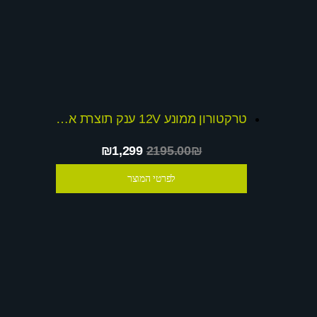
טרקטורון ממונע 12V ענק תוצרת אינגסה ספרד + שובר הנחה
₪1,299
2195.00₪
לפרטי המוצר