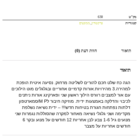
מק"ט
630
קטגוריות
טרקטורון
,
ממונעים
תיאור
חוות דעת (0)
תיאור
הגה כח שלט חכם להורים לשליטה מרחוק. נסיעה איטית הופכת
למהירה.3 מהירויות.אורות קדמיים אחוריים ובגלגלים מוט הילוכים
עם אור למצבים רוורס הילוך ראשון שני ופארקינג אורות ניתנים
לכיבוי והדלקה באמצעות ידית. מוזיקה חיבור לM P/סמארטפון
דלתות נפתחות חגורת בטיחות חדש!!! – ידית נשיאה נשלפת
מקדימה ושני גלגלי נשיאה מאחור למקרה שהסוללות נגמרות שני
מנועים גיל 1-6 צבע לבן אחריות 12 חודשים על מנוע ובקר 6
חודשים אחריות על מצבר