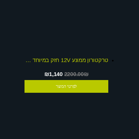
טרקטורון ממונע 12V חזק במיוחד Monster קופון רכישה בסך 199 לרכישת קורקינט רייזור במקום 650 ש
₪1,140
2200.00₪
לפרטי המוצר