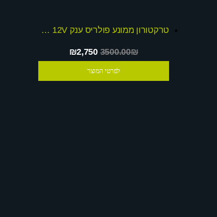
טרקטורון ממונע פולריס ענק 12V דו-מושבי + שובר הנחה
₪2,750
3500.00₪
לפרטי המוצר