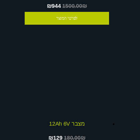
₪944
1500.00₪
לפרטי המוצר
מצבר 12Ah 6V
₪129
180.00₪