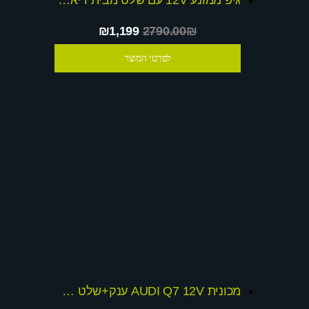
גיפ ממונע 12V עם שלט מבית דיאמנט דגם dominator + שובר הנחה
₪1,199
2790.00₪
לפרטי המוצר
מכונית AUDI Q7 12V ענק+שלט חכם דגם 2015