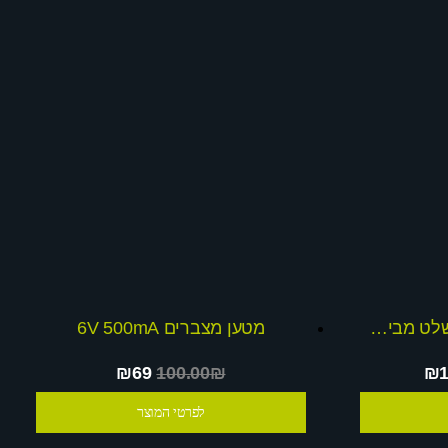
מכונית ממונעת 12V עם שלט מבית דיאמנט
מטען מצברים 6V 500mA
₪69
100.00₪
₪1
לפרטי המוצר