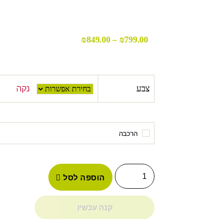
₪
849.00
–
₪
799.00
צבע
נקה
הרכבה
הוספה לסל
קנה עכשיו