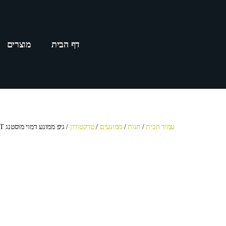
דף הבית
מוצרים
עמוד הבית
/
חנות
/
ממונעים
/
טרקטורון
/ גיפ ממונע דמוי מוסטנג GT + שלט לבחירה משני צבעים