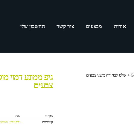
אודות
מבצעים
צור קשר
החשבון שלי
צבעים
מק"ט
887
קטגוריות
טרקטורון
,
ממונעי