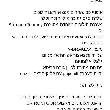
עסקים
אופניי כביש/הרים מקצועיות18הילוכים
שלדת סגסוגת כרומולי חזקה וקלה
מערכת הילוכים מיוחדת מתוצרת Shimano Tourney
יפן
שני בולמי זעזועים איכותיים המיועד לרכיבה בתנאי
שטח קשים
מעצוריV-BRAKES
שני ידיות מעצור עשויות אלומניום
גלגלי אלומניום
פתיחת מהירה לכיוון גובה הכיסא
ידיות העברה gripshift עם קליקים דגם : enzo
ניתן לשדרג :
ידיות גריפ Shimano יפן + שעוני תזמון יחודיים
קראנק אלומיניום מקצועי SR RUNTOUR
ב 49 שח במקום 300 שח