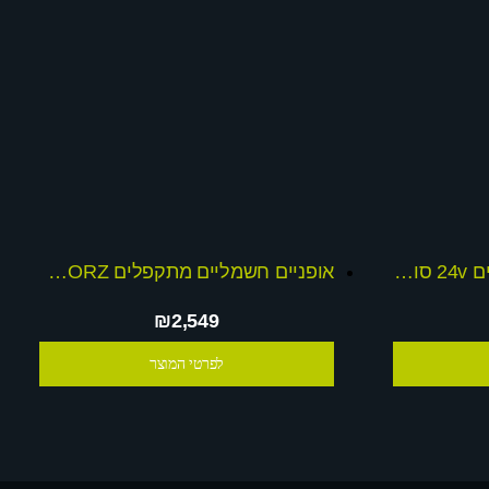
אופניים מתקפלים חשמלים 24v סוללה 10 אמפר
אופניים חשמליים מתקפלים priemum 48v CORZ
₪2,549
לפרטי המוצר