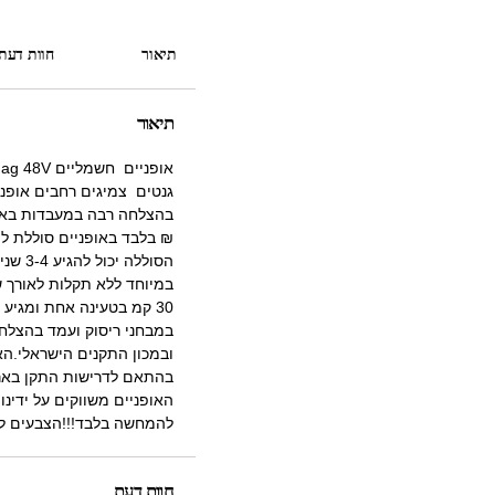
תיאור
חוות דעת (
תיאור
גנטים צמיגים רחבים אופני
₪ בלבד באופניים סוללת לית
הסוללה
במיוחד ללא תקלות לאורך ש
במבחני ריסוק ועמד בהצל
ובמכון התקנים הישראלי.הא
בהתאם לדרישות התקן בארץ
האופניים משווקים על ידינ
להמחשה בלבד!!!הצבעים לפ
חוות דעת