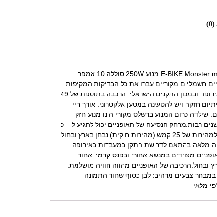
0)
אופניים חשמליים E-BIKE Monster mag 48V מנוע 250W סוללה 10 אמפר
ים חשמליים מקוריים עברו את כל הבדיקות המקיפות
בהצלחה רבה במעבדות באירופה ובמכון התקנים הישראלי. הרכבה בתוספת של 49
יום חזקה ויש להטעינה במטען אלקטרוני. אורך חיי
 יכול להגיע 3-4 שנים. שילדה כרום המנוע ברשלס מקורי הינו מנוע חזק
נים רבות.מרחק הנסיעה של האופניים יכול להגיע ל – כ
30 קמ בטעינה אחת ומגיע למהירות של 25 קמש (מהירות חוקית).נבחן בארץ ובחול
חה מלאה בהתאם לדרישת התקן במעבדות באירופה
ופניים מצוידים במנשא אחורי ובפנס קדמי ואחורי
 ובחול.הרכיבה של האופניים מהווה חוויה מושלמת.
ו במבחר צבעים מרהיב: לבן כסוף שחור התמונה
י מלאי