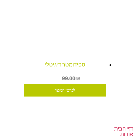
ספידומטר דיגיטלי
₪49
99.00₪
לפרטי המוצר
דף הבית
אודות