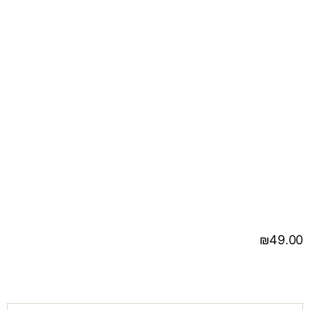
₪
49.00