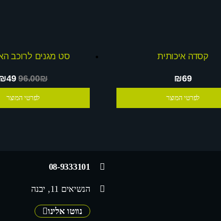
קסדה איכותית
סט מגנים לרוכב האו
₪49
96.00₪
₪69
לפרטי המוצר
לפרטי המוצר
08-9333101
הנשיאים 11, יבנה
נווטו אלינו