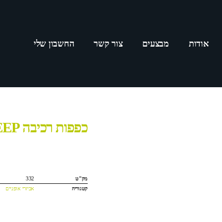
אודות
מבצעים
צור קשר
החשבון שלי
כפפות רכיבה JEEP
מק"ט
332
קטגוריה
אביזרי אופניים