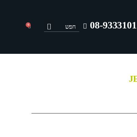
08-9333101
0