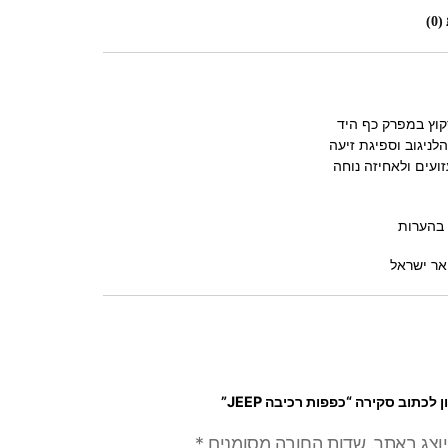
0)
קוץ במפרק כף היד
ניגוב וספיגת זיעה
זועים ולאחיזה נוחה
 בהערות
אר ישראל
לכתוב סקירה “כפפות רכיבה JEEP”
יוצג באתר.
שדות החובה מסומנים
*