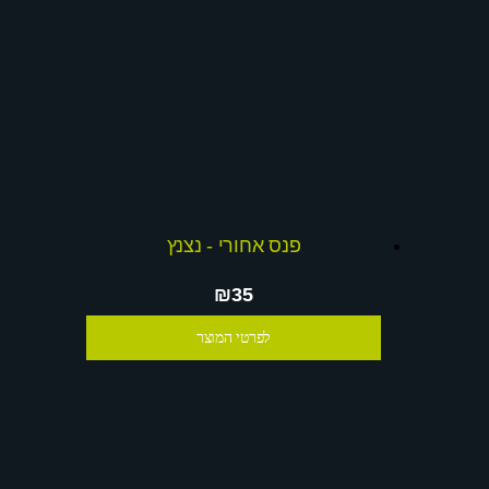
פנס אחורי - נצנץ
₪35
לפרטי המוצר